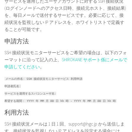
サービスを適用したユーザアカウントに対する SSH 接続状況
(ログインノードへのアクセス日時、接続元ホスト、接続結果)
を、毎日メールで送付するサービスです。必要に応じて、接
続状況を監視しない IP アドレスを、ホワイトリストで定義す
ることが可能です。
申請方法
SSH 接続状況モニターサービスをご希望の場合は、以下のフォ
ーマットに沿って記入の上、
SHIROKANE サポート係にメールで
申請してください
。
メールの件名: SSH 接続状況モニターサービス 利用申請
申請者氏名:
サービスを適用するスパコンユーザ名:
希望する期間： YYYY 年 MM 月 DD 日 hh 時 - YYYY 年 MM 月 DD 日 hh 時
利用方法
SSH 接続状況メールは 1 日 1 回、support@hgc.jp から送信しま
す。接続状況を監視しない IP アドレスを設定する場合には、