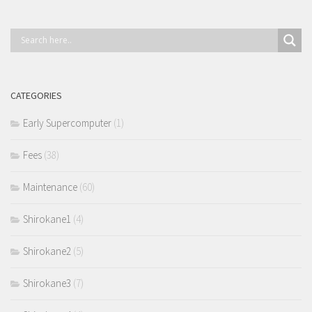
CATEGORIES
Early Supercomputer
(1)
Fees
(38)
Maintenance
(60)
Shirokane1
(4)
Shirokane2
(5)
Shirokane3
(7)