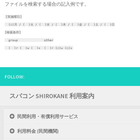
ファイルを検索する場合の記入例です。
[実施曜日]
(○)月 / ( )火 / ( )水 / ( )木 / ( )金 / ( )土 / ( )日
[検索条件]
group other
( )r ( )w ( )x ( )r (○)w (○)x
FOLLOW:
スパコン SHIROKANE 利用案内
民間利用・有償利用サービス
利用料金 (民間機関)