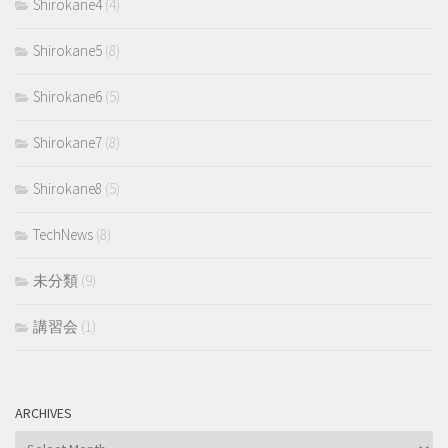
Shirokane4
(4)
Shirokane5
(8)
Shirokane6
(5)
Shirokane7
(8)
Shirokane8
(5)
TechNews
(8)
未分類
(9)
講習会
(1)
ARCHIVES
Archives