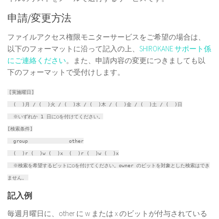
申請/変更方法
ファイルアクセス権限モニターサービスをご希望の場合は、
以下のフォーマットに沿って記入の上、
SHIROKANE サポート係
にご連絡ください
。また、申請内容の変更につきましても以
下のフォーマットで受付けします。
[実施曜日]
( )月 / ( )火 / ( )水 / ( )木 / ( )金 / ( )土 / ( )日
※いずれか 1 日に○を付けてください。
[検索条件]
group other
( )r ( )w ( )x ( )r ( )w ( )x
※検索を希望するビットに○を付けてください。owner のビットを対象とした検索はでき
ません。
記入例
毎週月曜日に、other に w または x のビットが付与されている