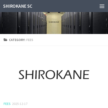
SHIROKANE SC
Skip to content
CATEGORY:
FEES
FEES
2025-12-17