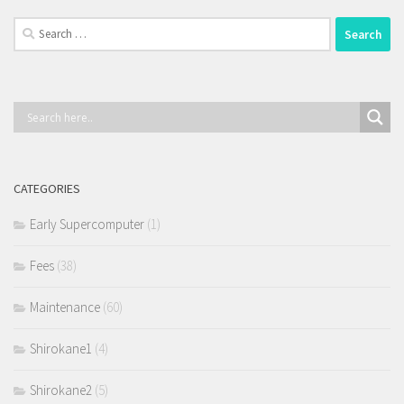
Search
for:
CATEGORIES
Early Supercomputer
(1)
Fees
(38)
Maintenance
(60)
Shirokane1
(4)
Shirokane2
(5)