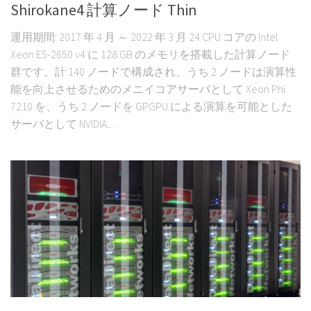
Shirokane4 計算ノード Thin
運用期間: 2017 年 4 月 ～ 2022 年 3 月 24 CPU コアの Intel
Xeon E5-2650 v4 に 128 GB のメモリを搭載した計算ノード
群です。計 140 ノードで構成され、うち 2 ノードは演算性
能を向上させるためのメニイコアサーバとして Xeon Phi
7210 を、うち 2 ノードを GPGPU による演算を可能とした
サーバとして NVIDIA...