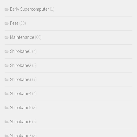
Early Supercomputer
(1)
Fees
(38)
Maintenance
(60)
Shirokane1
(4)
Shirokane2
(5)
Shirokane3
(7)
Shirokane4
(4)
Shirokane5
(8)
Shirokane6
(5)
Shirokane7
(8)