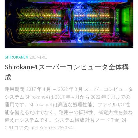
SHIROKANE4
2017-1-01
Shirokane4 スーパーコンピュータ全体構
成
運用期間: 2017 年 4 月 ～ 2022 年 3 月 スーパーコンピュータ
システム Shirokane4 は 2017 年 4 月から 2022 年 3 月までの
運用です。Shirokane4 は高速な処理性能、ファイル I/O 性
能を備えるだけでなく、運用中の拡張性、省電力性を兼ね
備えたシステムです。 システム構成 計算ノード Thin: 24
CPU コアの Intel Xeon E5-2650 v4...