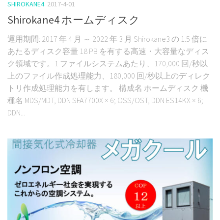
SHIROKANE4
2017-4-01
Shirokane4 ホームディスク
運用期間: 2017 年 4 月 ～ 2022 年 3 月 Shirokane3 の 1.5 倍に
あたるディスク容量 18 PB を有する高速・大容量なディス
ク領域です。1 ファイルシステムあたり、170,000 回/秒以
上のファイル作成処理能力、180,000 回/秒以上のディレク
トリ作成処理能力を有します。 構成名 ホームディスク 機
種名 MDS/MDT, DDN SFA7700X × 6; OSS/OST, DDN ES14KX × 6;
DDN...