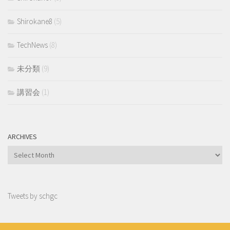
Shirokane8
(5)
TechNews
(8)
未分類
(9)
講習会
(1)
ARCHIVES
Archives
Tweets by schgc