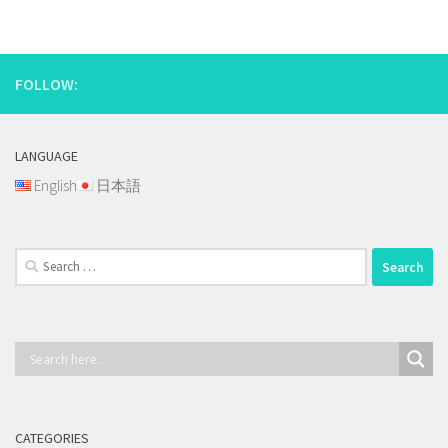
FOLLOW:
LANGUAGE
English
日本語
Search
for:
CATEGORIES