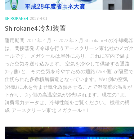
SHIROKANE4
2017-4-01
Shirokane4 冷却装置
運用期間: 2017 年 4 月 ～ 2022 年 3 月 Shirokane4 の冷却機器
は、間接蒸発式冷却を行うアースクリーン東北社のメガク
ールです。 メガクールは屋外にあり、これに室内で温ま
った空気を送り込みます。 空気を冷やして供給する通路
(Dry 側) と、その空気を冷やすための通路 (Wet 側) が隔壁で
仕切られた多数積層構造となっています。Wet 側の空気
(外気) に水を含ませ気化放熱させることで湿潤壁の温度が
下がり、Dry 側の高温空気が冷却されます。現在のPUE、
消費電力データは、冷却性能をご覧ください。 機種の構
成: アースクリーン東北 メガクール × 1