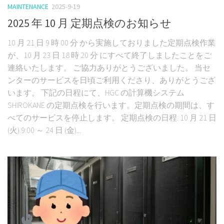
MAINTENANCE
2025-9-19
2025 年 10 月 定期点検のお知らせ
10 月 21 日 9 時 00 分 から実施しておりました定期点検作業
が、10 月 23 日 18 時 20 分 にすべて終了しましたことをご
連絡いたします。 ご協力ありがとうございました。 当セ
ンターのサービスを日頃ご利用くださり、ありがとうござ
います。 下記の日程にて、HGC の計算機システム
SHIROKANE の定期点検を行います。定期点検の期間は、す
べてのサービスを停止します。 定期点検の日程: 10 月 21 日
(火) 9:00 ～ 24 日 (金)...