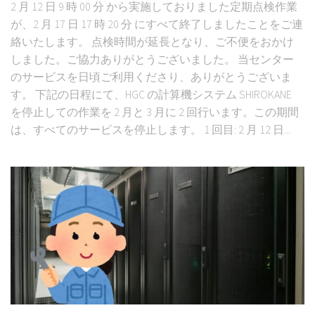
2 月 12 日 9 時 00 分 から実施しておりました定期点検作業
が、2 月 17 日 17 時 20 分 にすべて終了しましたことをご連
絡いたします。 点検時間が延長となり、ご不便をおかけ
しました。ご協力ありがとうございました。 当センター
のサービスを日頃ご利用くださり、ありがとうございま
す。 下記の日程にて、HGC の計算機システム SHIROKANE
を停止しての作業を 2 月と 3 月に 2 回行います。この期間
は、すべてのサービスを停止します。 1 回目: 2 月 12 日...