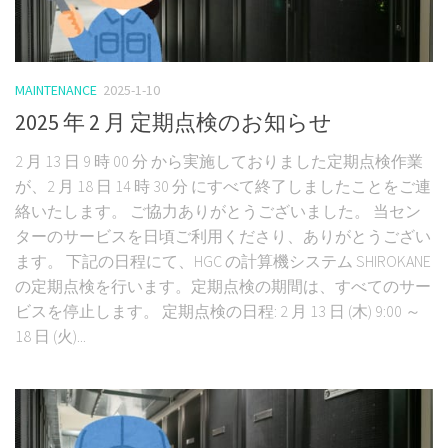
MAINTENANCE
2025-1-10
2025 年 2 月 定期点検のお知らせ
2 月 13 日 9 時 00 分 から実施しておりました定期点検作業
が、2 月 18 日 14 時 30 分 にすべて終了しましたことをご連
絡いたします。 ご協力ありがとうございました。 当セン
ターのサービスを日頃ご利用くださり、ありがとうござい
ます。 下記の日程にて、HGC の計算機システム SHIROKANE
の定期点検を行います。定期点検の期間は、すべてのサー
ビスを停止します。 定期点検の日程: 2 月 13 日 (木) 9:00 ～
18 日 (火)...