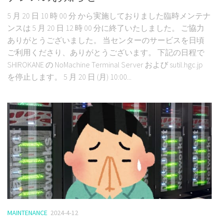
5 月 20 日 10 時 00 分 から実施しておりました臨時メンテナ
ンスは 5 月 20 日 12 時 00 分に終了いたしました。 ご協力
ありがとうございました。 当センターのサービスを日頃
ご利用くださり、ありがとうございます。 下記の日程で
SHIROKANE の NoMachine Terminal Server および sutil.hgc.jp
を停止します。 5 月 20 日 (月) 10:00...
MAINTENANCE
2024-4-12