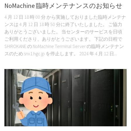
NoMachine 臨時メンテナンスのお知らせ
4 月 12 日 18 時 00 分 から実施しておりました臨時メンテナ
ンスは 4 月 12 日 18 時 50 分に終了いたしました。 ご協力
ありがとうございました。 当センターのサービスを日頃
ご利用くださり、ありがとうございます。 下記の日程で
SHIROKANE の NoMachine Terminal Server の臨時メンテナン
スのため snx1.hgc.jp を停止します。 2024 年 4 月 12 日...