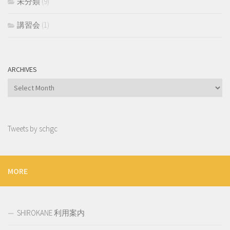
未分類
(9)
講習会
(1)
ARCHIVES
Archives
Tweets by schgc
MORE
SHIROKANE 利用案内