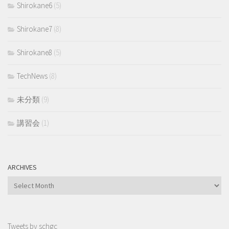
Shirokane6
(5)
Shirokane7
(8)
Shirokane8
(5)
TechNews
(8)
未分類
(9)
講習会
(1)
ARCHIVES
Archives
Tweets by schgc