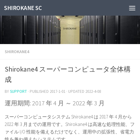
SHIROKANE SC
Skip to content
SHIROKANE4
Shirokane4 スーパーコンピュータ全体構
成
BY
SUPPORT
· PUBLISHED
2017-1-01
· UPDATED
2022-4-08
運用期間: 2017 年 4 月 ～ 2022 年 3 月
スーパーコンピュータシステム Shirokane4 は 2017 年 4 月から
2022 年 3 月までの運用です。Shirokane4 は高速な処理性能、フ
ァイル I/O 性能を備えるだけでなく、運用中の拡張性、省電力
性を兼ね備えたシステムです。