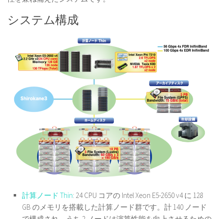
システム構成
計算ノード Thin
: 24 CPU コアの Intel Xeon E5-2650 v4 に 128
GB のメモリを搭載した計算ノード群です。計 140 ノード
で構成され、うち 2 ノードは演算性能を向上させるための