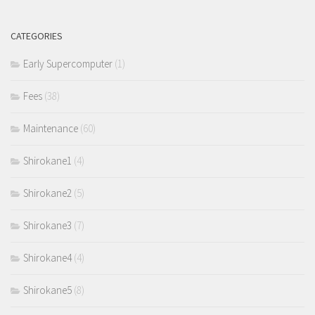
CATEGORIES
Early Supercomputer
(1)
Fees
(38)
Maintenance
(60)
Shirokane1
(4)
Shirokane2
(5)
Shirokane3
(7)
Shirokane4
(4)
Shirokane5
(8)