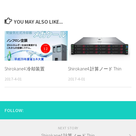
YOU MAY ALSO LIKE...
Shirokane4 冷却装置
Shirokane4 計算ノード Thin
2017-4-01
2017-4-01
FOLLOW:
NEXT STORY
Shirokane4 計算ノード Thin