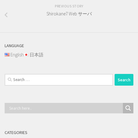
PREVIOUS STORY
Shirokane7 Web サーバ
LANGUAGE
English
日本語
Search
for:
CATEGORIES