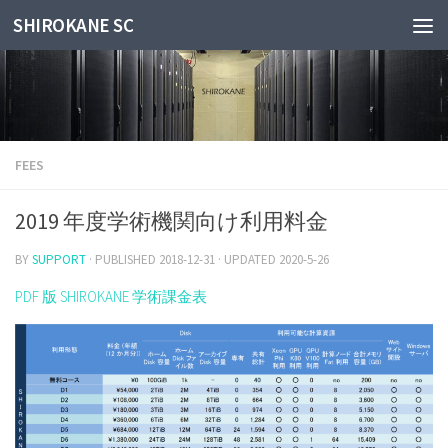
SHIROKANE SC
Skip to content
FEES
2019 年度学術機関向け利用料金
BY
SUPPORT
· PUBLISHED
2018-12-31
· UPDATED
2020-5-26
PDF 版 SHIROKANE 学術課金表