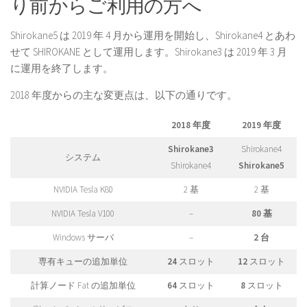
り前からご利用の方へ
Shirokane5 は 2019 年 4 月から運用を開始し、Shirokane4 とあわ
せて SHIROKANE として運用します。Shirokane3 は 2019 年 3 月
に運用を終了します。
2018 年度からの主な変更点は、以下の通りです。
2018 年度
2019 年度
Shirokane3
Shirokane4
システム
Shirokane4
Shirokane5
NVIDIA Tesla K80
2 基
2 基
NVIDIA Tesla V100
–
80 基
Windows サーバ
–
2 台
専有キューの追加単位
24
スロット
12
スロット
計算ノード Fat の追加単位
64
スロット
8
スロット