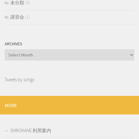
未分類
(9)
講習会
(1)
ARCHIVES
Archives
Tweets by schgc
MORE
SHIROKANE 利用案内