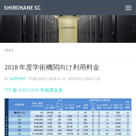
SHIROKANE SC
Skip to content
FEES
2018 年度学術機関向け利用料金
BY
SUPPORT
· PUBLISHED
2018-12-31
· UPDATED
2020-5-26
PDF 版 SHIROKANE 学術課金表