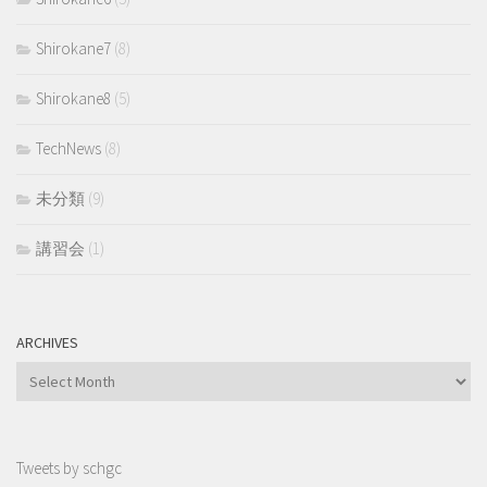
Shirokane7
(8)
Shirokane8
(5)
TechNews
(8)
未分類
(9)
講習会
(1)
ARCHIVES
Archives
Tweets by schgc