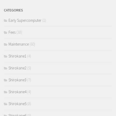
CATEGORIES
Early Supercomputer
(1)
Fees
(38)
Maintenance
(60)
Shirokane1
(4)
Shirokane2
(5)
Shirokane3
(7)
Shirokane4
(4)
Shirokane5
(8)
Shirokane6
(5)