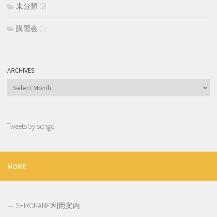
未分類
(9)
講習会
(1)
ARCHIVES
Archives
Tweets by schgc
MORE
SHIROKANE 利用案内