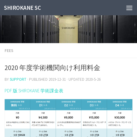
SHIROKANE SC
Skip to content
FEES
2020 年度学術機関向け利用料金
BY
SUPPORT
· PUBLISHED
2019-12-31
· UPDATED
2020-5-26
PDF 版 SHIROKANE 学術課金表