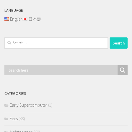
LANGUAGE
English
日本語
Search
for:
CATEGORIES
Early Supercomputer
(1)
Fees
(38)