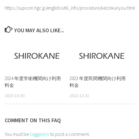
https://supcom.hgc.jp/english/utili_info/procedure/keizokuriyou.html
YOU MAY ALSO LIKE...
2024 年度学術機関向け利用
2023 年度民間機関向け利用
料金
料金
2023-10-30
2022-12-31
COMMENT ON THIS FAQ
You must be
logged in
to post a comment.