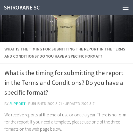
SHIROKANE SC
Skip to content
WHAT IS THE TIMING FOR SUBMITTING THE REPORT IN THE TERMS
AND CONDITIONS? DO YOU HAVE A SPECIFIC FORMAT?
What is the timing for submitting the report
in the Terms and Conditions? Do you have a
specific format?
BY
SUPPORT
· PUBLISHED
2020-5-21
· UPDATED
2020-5-21
We receive reports at the end of use or once a year. There is no form
for the report. If you need a template, please use one of the three
formats on the web page below.