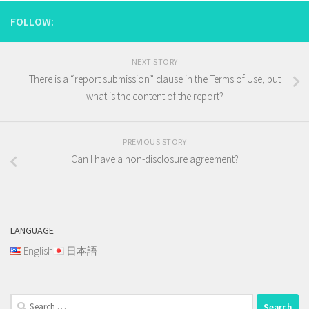
FOLLOW:
NEXT STORY
There is a “report submission” clause in the Terms of Use, but
what is the content of the report?
PREVIOUS STORY
Can I have a non-disclosure agreement?
LANGUAGE
English
日本語
Search