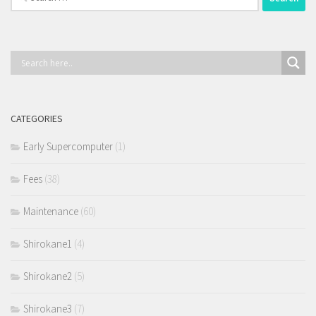
for:
CATEGORIES
Early Supercomputer
(1)
Fees
(38)
Maintenance
(60)
Shirokane1
(4)
Shirokane2
(5)
Shirokane3
(7)