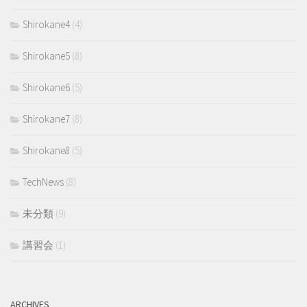
Shirokane4
(4)
Shirokane5
(8)
Shirokane6
(5)
Shirokane7
(8)
Shirokane8
(5)
TechNews
(8)
未分類
(9)
講習会
(1)
ARCHIVES