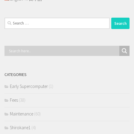
Search
for:
CATEGORIES
Early Supercomputer
(1)
Fees
(38)
Maintenance
(60)
Shirokane1
(4)