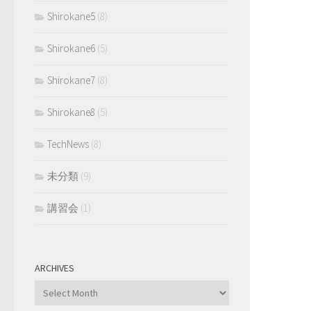
Shirokane5
(8)
Shirokane6
(5)
Shirokane7
(8)
Shirokane8
(5)
TechNews
(8)
未分類
(9)
講習会
(1)
ARCHIVES
Archives