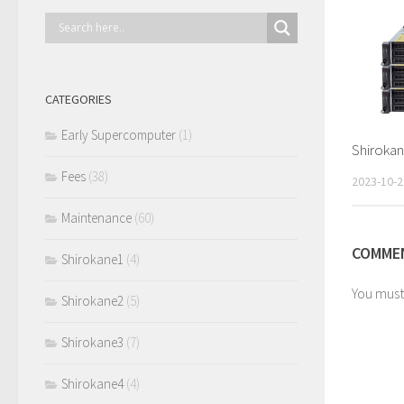
CATEGORIES
Early Supercomputer
(1)
Shirok
Fees
(38)
2023-10-2
Maintenance
(60)
COMMEN
Shirokane1
(4)
You mus
Shirokane2
(5)
Shirokane3
(7)
Shirokane4
(4)