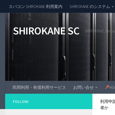
スパコン SHIROKANE 利用案内
SHIROKANE のシステム
Skip to content
SHIROKANE SC
SHIROKANE, the s
民間利用・有償利用サービス
お問い合せ
H
FOLLOW:
利用申
者か