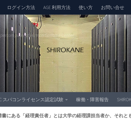
ログイン方法
AGE 利用方法
使い方
お問い合せ
upercomputer at Human Genome Center
GC スパコンライセンス認定試験
稼働・障害報告
SHIR
請書にある「経理責任者」とは大学の経理課担当者か、それと