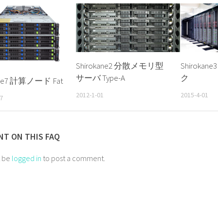
Shirokane2 分散メモリ型
Shiroka
サーバ Type-A
ク
ane7 計算ノード Fat
2012-1-01
2015-4-01
7
T ON THIS FAQ
t be
logged in
to post a comment.