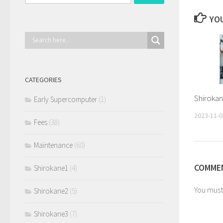
for:
YOU
CATEGORIES
Shirok
Early Supercomputer
(1)
2023-11-0
Fees
(38)
Maintenance
(60)
COMMEN
Shirokane1
(4)
You mus
Shirokane2
(5)
Shirokane3
(7)