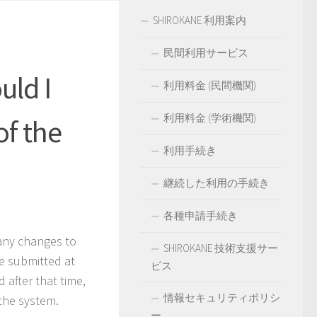
SHIROKANE 利用案内
民間利用サービス
uld I
利用料金 (民間機関)
利用料金 (学術機関)
of the
利用手続き
継続した利用の手続き
各種申請手続き
 any changes to
SHIROKANE 技術支援サー
e submitted at
ビス
 after that time,
情報セキュリティポリシ
 the system.
ー