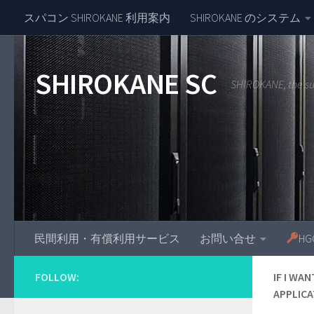
スパコン SHIROKANE 利用案内
SHIROKANE のシステム
Skip to content
SHIROKANE SC
SHIROKANE, the s
民間利用・有償利用サービス
お問い合せ
H
FOLLOW:
IF I WA
APPLICA