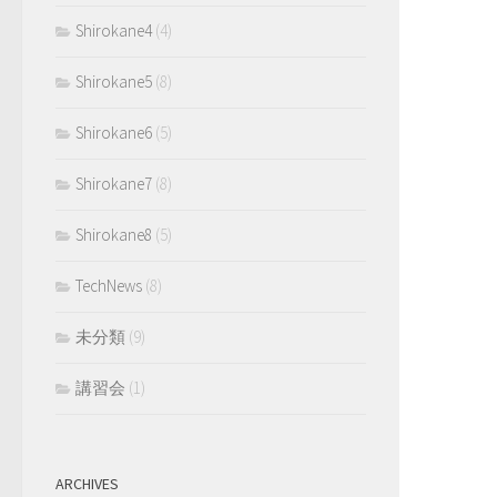
Shirokane4
(4)
Shirokane5
(8)
Shirokane6
(5)
Shirokane7
(8)
Shirokane8
(5)
TechNews
(8)
未分類
(9)
講習会
(1)
ARCHIVES