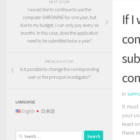
NEXT STORY
I would like to continue to use the
If 
computer SHIROKANE for one year, but
due to my budget, I can only pay every six
months. In this case, does the application
com
need to be submitted twice a year?
sub
PREVIOUS STORY
Is it possible to change the corresponding
com
user or the principal investigator?
BY
SUPP
LANGUAGE
It must
English
日本語
your us
least o
there m
Search