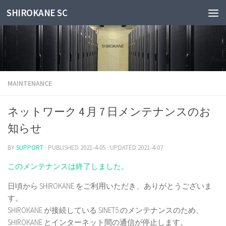
SHIROKANE SC
Skip to content
MAINTENANCE
ネットワーク 4 月 7 日メンテナンスのお
知らせ
BY
SUPPORT
· PUBLISHED
2021-4-05
· UPDATED
2021-4-07
このメンテナンスは終了しました。
日頃から SHIROKANE をご利用いただき、ありがとうございま
す。
SHIROKANE が接続している SINET5 のメンテナンスのため、
SHIROKANE とインターネット間の通信が停止します。