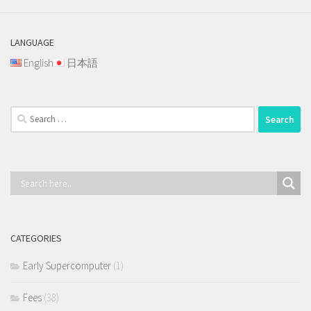
LANGUAGE
English
日本語
Search
for:
CATEGORIES
Early Supercomputer
(1)
Fees
(38)