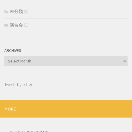
未分類
(9)
講習会
(1)
ARCHIVES
Archives
Tweets by schgc
MORE