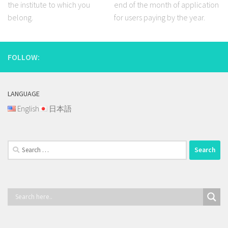
the institute to which you
end of the month of application
belong.
for users paying by the year.
FOLLOW:
LANGUAGE
English
日本語
Search
for: