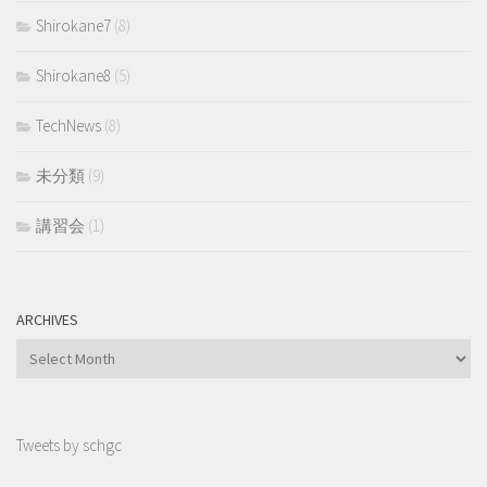
Shirokane7
(8)
Shirokane8
(5)
TechNews
(8)
未分類
(9)
講習会
(1)
ARCHIVES
Archives
Tweets by schgc