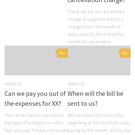
There will be no cancellation
charge. A usage fee will be a
charged from the month of
application to the end of the
month of cancellation.
0
0
2020-5-21
2020-5-21
Can we pay you out of
When will the bill be
the expenses for XX?
sent to us?
The center has no rules about
Bills are basically sent by the
the type of funding from which
beginning of the month for users
fees are paid. Please check with
paying by the month, and by the