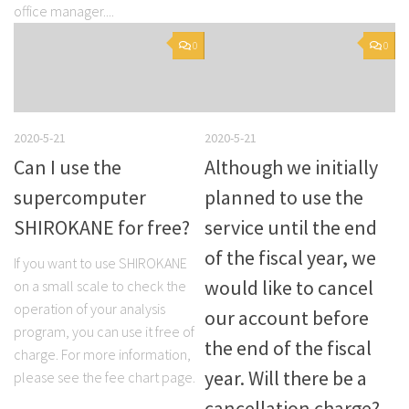
office manager....
0
0
2020-5-21
2020-5-21
Can I use the
Although we initially
supercomputer
planned to use the
SHIROKANE for free?
service until the end
of the fiscal year, we
If you want to use SHIROKANE
would like to cancel
on a small scale to check the
operation of your analysis
our account before
program, you can use it free of
the end of the fiscal
charge. For more information,
year. Will there be a
please see the fee chart page.
cancellation charge?