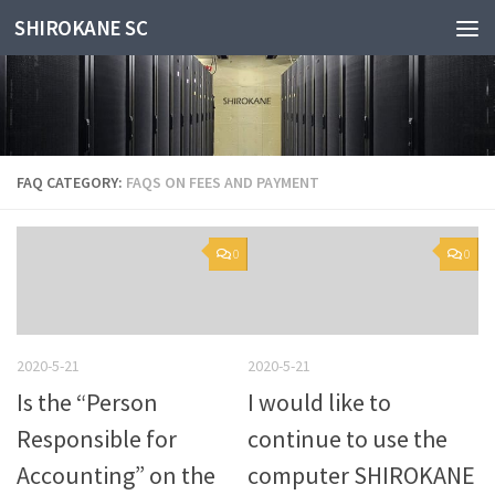
SHIROKANE SC
Skip to content
FAQ CATEGORY:
FAQS ON FEES AND PAYMENT
0
0
2020-5-21
2020-5-21
Is the “Person
I would like to
Responsible for
continue to use the
Accounting” on the
computer SHIROKANE