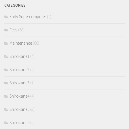
CATEGORIES
Early Supercomputer
(1)
Fees
(38)
Maintenance
(60)
Shirokane1
(4)
Shirokane2
(5)
Shirokane3
(7)
Shirokane4
(4)
Shirokane5
(8)
Shirokane6
(5)