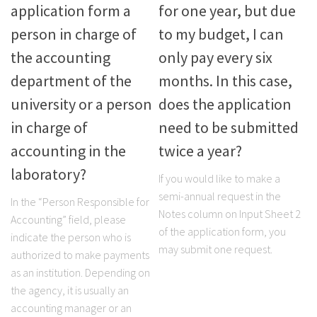
application form a
for one year, but due
person in charge of
to my budget, I can
the accounting
only pay every six
department of the
months. In this case,
university or a person
does the application
in charge of
need to be submitted
accounting in the
twice a year?
laboratory?
If you would like to make a
semi-annual request in the
In the “Person Responsible for
Notes column on Input Sheet 2
Accounting” field, please
of the application form, you
indicate the person who is
may submit one request.
authorized to make payments
as an institution. Depending on
the agency, it is usually an
accounting manager or an