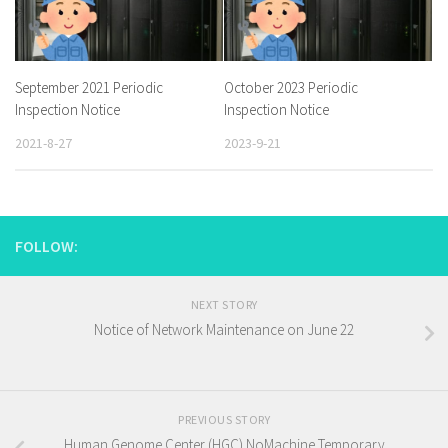
September 2021 Periodic
October 2023 Periodic
Inspection Notice
Inspection Notice
2021-8-27
2023-9-21
FOLLOW:
NEXT STORY
Notice of Network Maintenance on June 22
PREVIOUS STORY
Human Genome Center (HGC) NoMachine Temporary