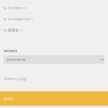
TechNews
(8)
Uncategorized
(9)
講習会
(1)
ARCHIVES
Archives
Tweets by schgc
MORE