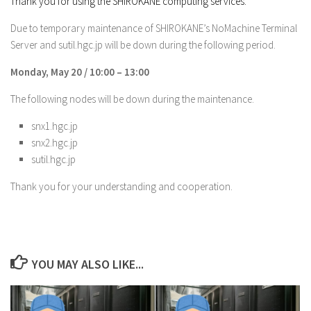
Thank you for using the SHIROKANE computing services.
Due to temporary maintenance of SHIROKANE’s NoMachine Terminal
Server and sutil.hgc.jp will be down during the following period.
Monday, May 20 / 10:00 – 13:00
The following nodes will be down during the maintenance.
snx1.hgc.jp
snx2.hgc.jp
sutil.hgc.jp
Thank you for your understanding and cooperation.
YOU MAY ALSO LIKE...