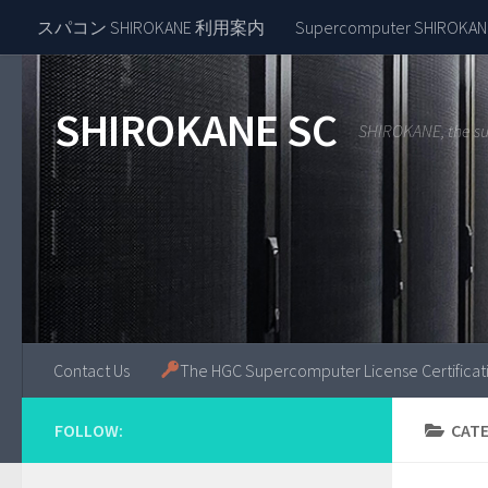
スパコン SHIROKANE 利用案内
Supercomputer SHIROKANE
Skip to content
SHIROKANE SC
SHIROKANE, the s
Contact Us
The HGC Supercomputer License Certifica
FOLLOW:
CAT