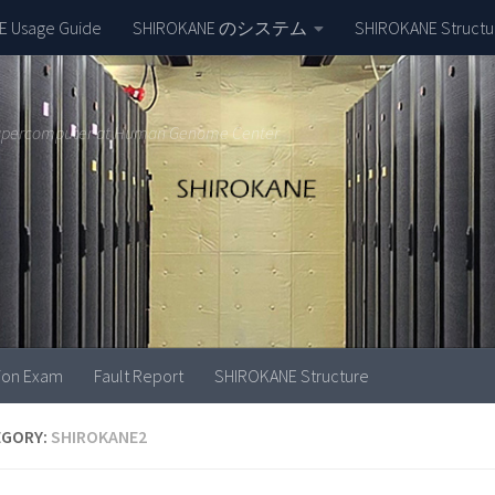
 Usage Guide
SHIROKANE のシステム
SHIROKANE Structu
upercomputer at Human Genome Center
tion Exam
Fault Report
SHIROKANE Structure
EGORY:
SHIROKANE2