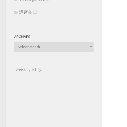
講習会
(1)
ARCHIVES
Archives
Tweets by schgc