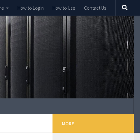
re
How to Login
How to Use
Contact Us
MORE