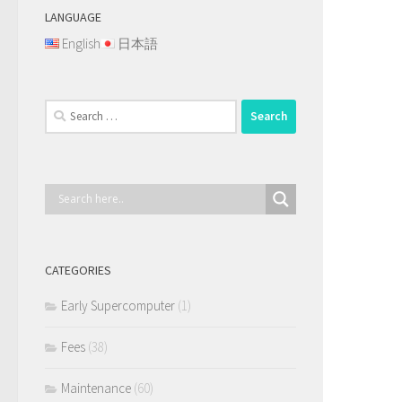
LANGUAGE
English
日本語
Search
for:
CATEGORIES
Early Supercomputer
(1)
Fees
(38)
Maintenance
(60)