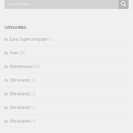
CATEGORIES
Early Supercomputer
(1)
Fees
(38)
Maintenance
(60)
Shirokane1
(4)
Shirokane2
(5)
Shirokane3
(7)
Shirokane4
(4)