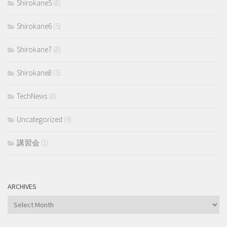
Shirokane5
(8)
Shirokane6
(5)
Shirokane7
(8)
Shirokane8
(5)
TechNews
(8)
Uncategorized
(9)
講習会
(1)
ARCHIVES
Archives