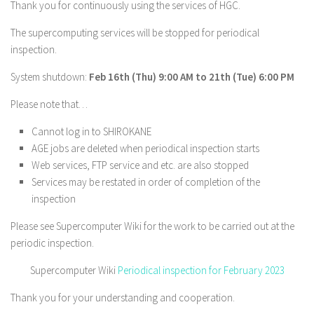
Thank you for continuously using the services of HGC.
The supercomputing services will be stopped for periodical
inspection.
System shutdown:
Feb 16th (Thu) 9:00 AM to 21th (Tue) 6:00 PM
Please note that…
Cannot log in to SHIROKANE
AGE jobs are deleted when periodical inspection starts
Web services, FTP service and etc. are also stopped
Services may be restated in order of completion of the
inspection
Please see Supercomputer Wiki for the work to be carried out at the
periodic inspection.
Supercomputer Wiki
Periodical inspection for February 2023
Thank you for your understanding and cooperation.