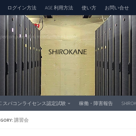
ログイン方法
AGE 利用方法
使い方
お問い合せ
upercomputer at Human Genome Center
GC スパコンライセンス認定試験
稼働・障害報告
SHIR
EGORY:
講習会