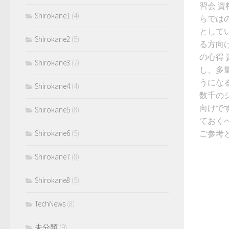
習会 資
Shirokane1
(4)
らではの
としてい
Shirokane2
(5)
る方向
の心得 資
Shirokane3
(7)
し、多
うにな
Shirokane4
(4)
数千の
向けです
Shirokane5
(8)
ておく
Shirokane6
(5)
ご参考
Shirokane7
(8)
Shirokane8
(5)
TechNews
(8)
未分類
(9)