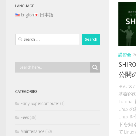
LANGUAGE
English
日本語
Search
for:
講習会
2
SHIR
公開
HGC ス
CATEGORIES
基礎的知
Tuto
Early Supercomputer
(1)
Linux
Linu
Fees
(38)
ドを知
Maintenance
(60)
て Li