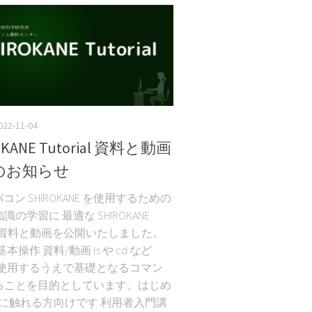
022-11-04
OKANE Tutorial 資料と動画
のお知らせ
パコン SHIROKANE を使用するための
識の学習に 最適な SHIROKANE
rial 資料と動画を公開いたしました。
 の基本操作 資料/動画 ls や cd など
x を使用するうえで基礎となるコマン
ることを目的としています。はじめ
nux に触れる方向けです 利用者入門講