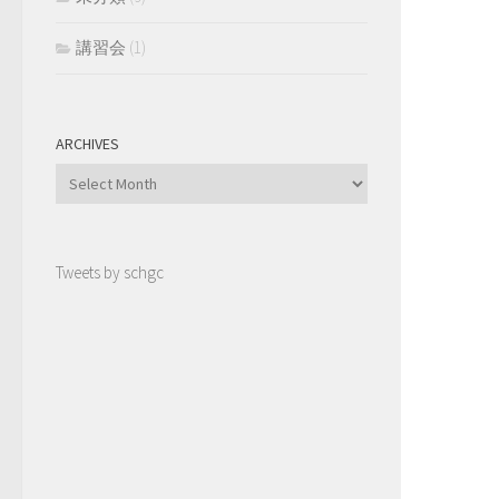
講習会
(1)
ARCHIVES
Archives
Tweets by schgc